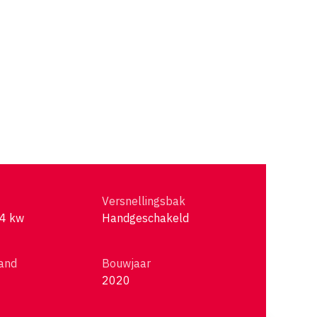
Versnellingsbak
14 kw
Handgeschakeld
and
Bouwjaar
2020