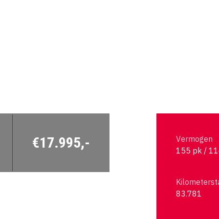
€17.995,-
Vermogen
155 pk / 1
Kilometerst
83.781