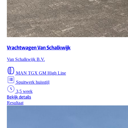
Vrachtwagen Van Schalkwijk
Van Schalkwijk B.V.
MAN TGX GM High Line
Spuitwerk huisstijl
3,5 week
Bekijk details
Resultaat