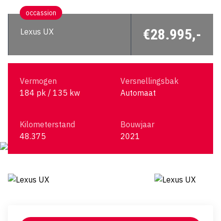
occassion
€28.995,-
Lexus UX
Vermogen
Versnellingsbak
184 pk / 135 kw
Automaat
Kilometerstand
Bouwjaar
48.375
2021