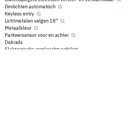
Dimlichten automatisch
Keyless entry
Lichtmetalen velgen 18"
Metaalkleur
Parkeersensor voor en achter
Dakrails
Elektronische remkrachtverdeling
Grootlichtassistent
Koplampen adaptief
LED achterlichten
LED dagrijverlichting
LED koplampen
Mistlampen voor adaptief
Warmtewerend glas
Interieur
Armsteun voor