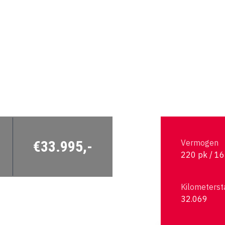
€33.995,-
Vermogen
220 pk / 1
Kilometerst
32.069