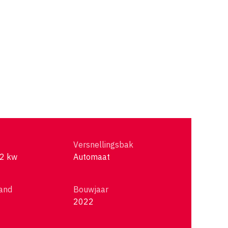
Versnellingsbak
62 kw
Automaat
and
Bouwjaar
2022