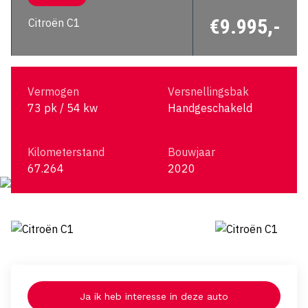
€9.995,-
Citroën C1
Vermogen
Versnellingsbak
73 pk / 54 kw
Handgeschakeld
Kilometerstand
Bouwjaar
67.264
2020
Ja ik heb interesse in deze auto