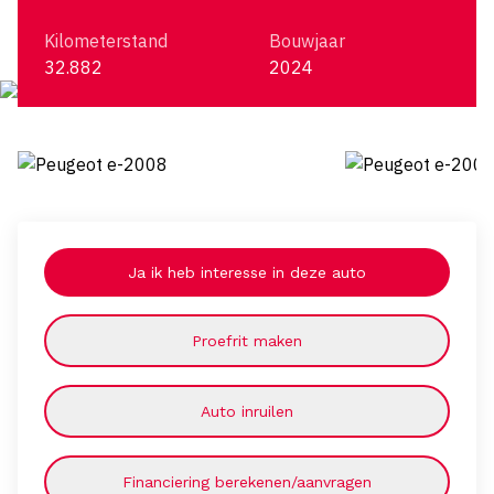
Kilometerstand
Bouwjaar
32.882
2024
Ja ik heb interesse in deze auto
Proefrit maken
Auto inruilen
Financiering berekenen/aanvragen