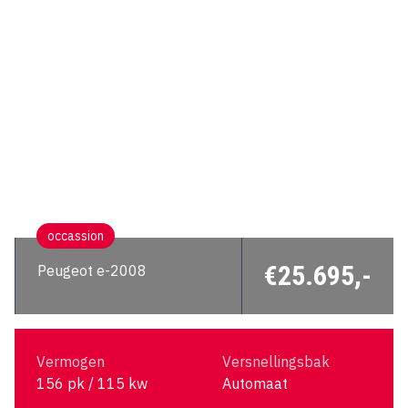
occassion
€25.695,-
Peugeot e-2008
Vermogen
Versnellingsbak
156 pk / 115 kw
Automaat