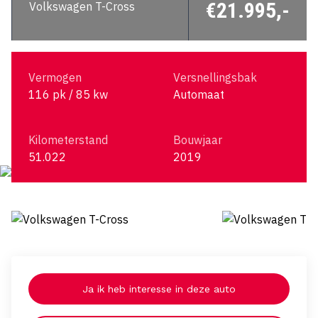
€21.995,-
Volkswagen T-Cross
Vermogen
Versnellingsbak
116 pk / 85 kw
Automaat
Kilometerstand
Bouwjaar
51.022
2019
Ja ik heb interesse in deze auto