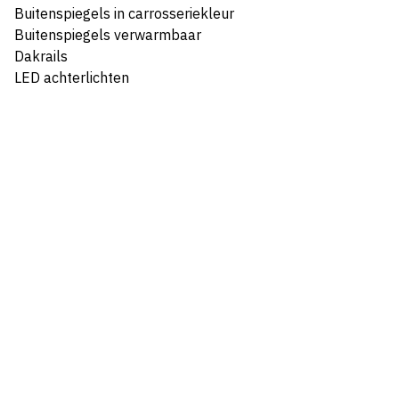
Buitenspiegels in carrosseriekleur
Buitenspiegels verwarmbaar
Dakrails
LED achterlichten
LED dagrijverlichting
Mistlampen voor adaptief
Warmtewerend glas
Interieur
Cruise control adaptief
Sportstoelen
Achterbank in delen neerklapbaar
Armsteun voor
Bestuurdersstoel in hoogte verstelbaar
Binnenspiegel automatisch dimmend
Boordcomputer
Elektrische ramen achter
Elektrische ramen voor