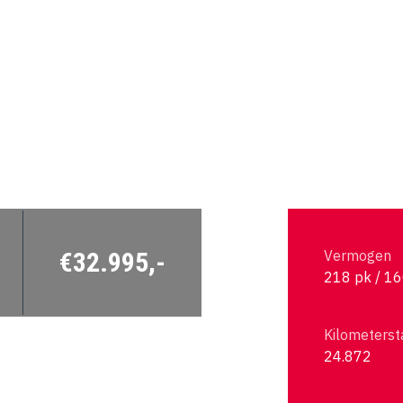
€32.995,-
Vermogen
218 pk / 1
Kilometerst
24.872