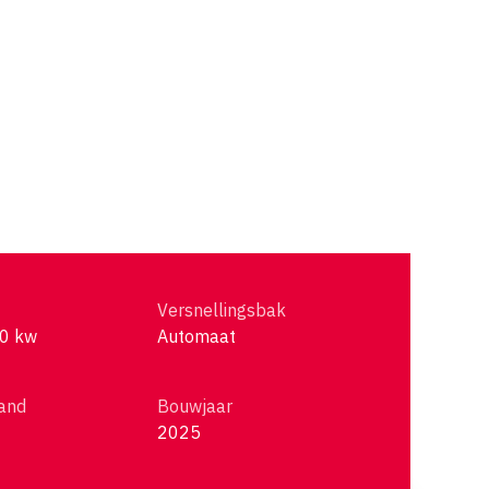
Versnellingsbak
60 kw
Automaat
and
Bouwjaar
2025