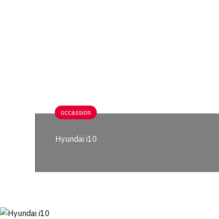
occassion
Hyundai i10