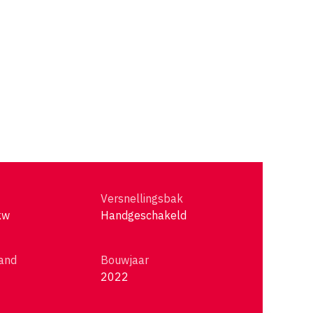
Versnellingsbak
kw
Handgeschakeld
and
Bouwjaar
2022