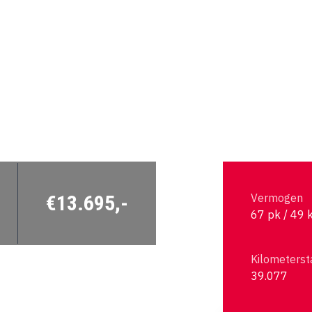
€13.695,-
Vermogen
67 pk / 49 
Kilometerst
39.077