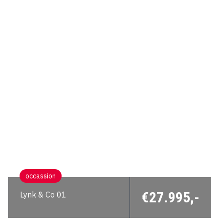
occassion
€27.995,-
Lynk & Co 01