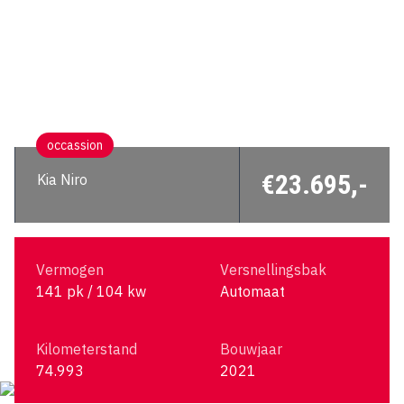
occassion
€23.695,-
Kia Niro
Vermogen
Versnellingsbak
141 pk / 104 kw
Automaat
Kilometerstand
Bouwjaar
74.993
2021