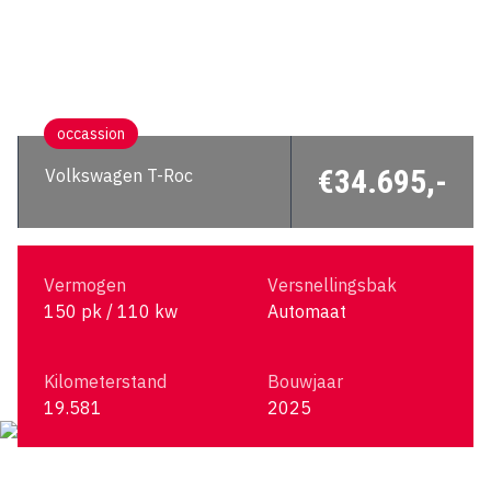
occassion
€34.695,-
Volkswagen T-Roc
Vermogen
Versnellingsbak
150 pk / 110 kw
Automaat
Kilometerstand
Bouwjaar
19.581
2025