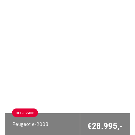
occassion
€28.995,-
Peugeot e-2008