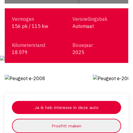
Vermogen
Versnellingsbak
156 pk / 115 kw
Automaat
Kilometerstand
Bouwjaar
18.579
2025
Ja ik heb interesse in deze auto
Proefrit maken