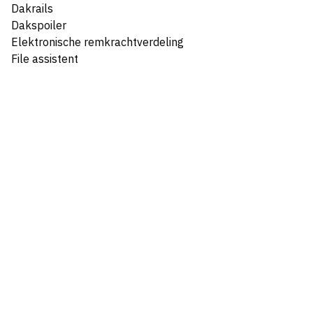
Dakrails
Dakspoiler
Elektronische remkrachtverdeling
File assistent
Grootlichtassistent
LED achterlichten
LED dagrijverlichting
LED koplampen
Metaalkleur
Parkeer assistent
Interieur
Elektrisch verstelb. bestuurdersstoel met geheugen
Sfeerverlichting Interieur
Sportstoelen
Voorstoelen verwarmd
Achterbank in delen neerklapbaar
Armsteun achter