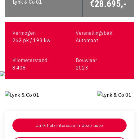
€28.695,-
Lynk & Co 01
Vermogen
Versnellingsbak
262 pk / 193 kw
Automaat
Kilometerstand
Bouwjaar
8.408
2023
Ja ik heb interesse in deze auto