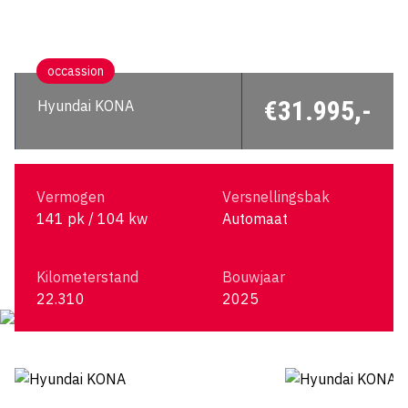
occassion
€31.995,-
Hyundai KONA
Vermogen
Versnellingsbak
141 pk / 104 kw
Automaat
Kilometerstand
Bouwjaar
22.310
2025