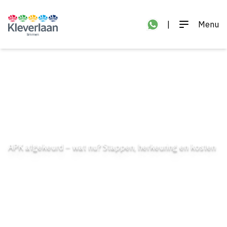
|
Menu
APK afgekeurd – wat nu? Stappen, herkeuring en kosten