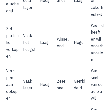
deld
Hoog
Snel
Laag
en
autobe
lager
zekerh
drijf
eid wil
Wie tijd
Zelf
heeft
particu
Vaak
Wissel
en wil
lier
het
Laag
Hoger
end
onderh
verkop
hoogst
andele
en
n
Verko
Wie
pen
snel
Vaak
Zeer
Gemid
aan
Hoog
van de
lager
snel
deld
opkop
auto af
er
wil
Wie