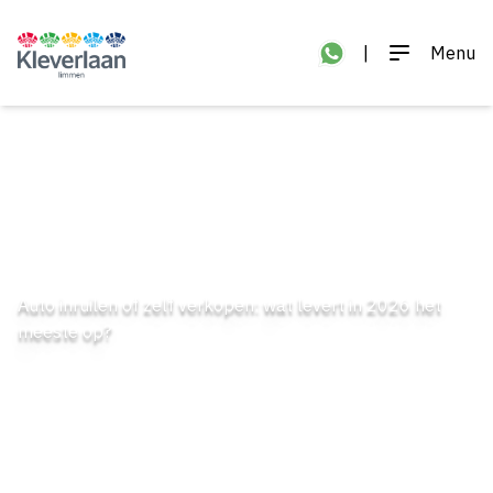
|
Menu
Auto inruilen of zelf verkopen: wat levert in 2026 het
meeste op?