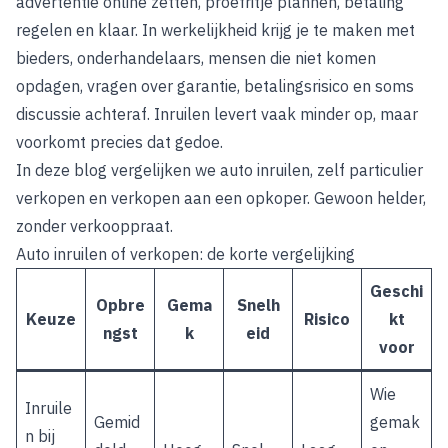
advertentie online zetten, proefritje plannen, betaling
regelen en klaar. In werkelijkheid krijg je te maken met
bieders, onderhandelaars, mensen die niet komen
opdagen, vragen over garantie, betalingsrisico en soms
discussie achteraf. Inruilen levert vaak minder op, maar
voorkomt precies dat gedoe.
In deze blog vergelijken we auto inruilen, zelf particulier
verkopen en verkopen aan een opkoper. Gewoon helder,
zonder verkooppraat.
Auto inruilen of verkopen: de korte vergelijking
Geschi
Opbre
Gema
Snelh
Keuze
Risico
kt
ngst
k
eid
voor
Wie
Inruile
Gemid
gemak
n bij