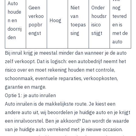
Auto
Geen
Niet
Onder
nog
houde
verkoo
van
houdsr
tevred
n en
Hoog
popbr
toepas
isico
en is
doorrij
engst
sing
stijgt
met de
den
auto
Bij inruil krijg je meestal minder dan wanneer je de auto
zelf verkoopt. Dat is logisch: een autobedrijf neemt het
risico over en moet rekening houden met controle,
schoonmaak, eventuele reparaties, verkoopkosten,
garantie en marge.
Optie 1: je auto inruilen
Auto inruilen is de makkelijkste route. Je kiest een
andere auto uit, wij beoordelen je huidige auto en je krijgt
een inruilvoorstel. Ben je akkoord? Dan wordt de waarde
van je huidige auto verrekend met je nieuwe occasion.