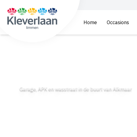
Home
Occasions
Garage, APK en wasstraat in de buurt van Alkmaar