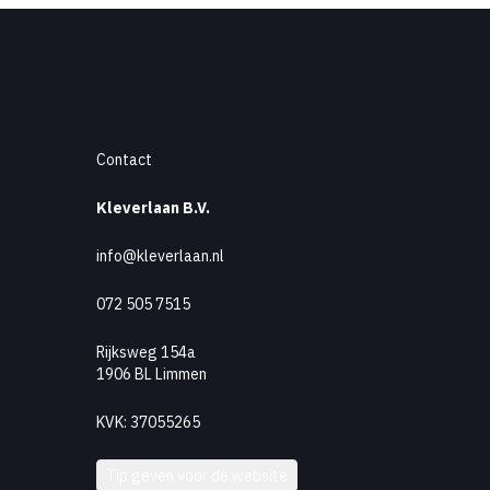
Contact
Kleverlaan B.V.
info@kleverlaan.nl
072 505 7515
Rijksweg 154a
1906 BL Limmen
KVK: 37055265
Tip geven voor de website