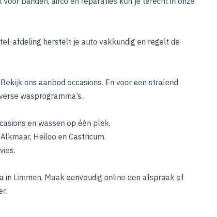
k voor banden, airco en reparaties kun je terecht in onze
tel-afdeling
herstelt je auto vakkundig en regelt de
 Bekijk ons aanbod
occasions
. En voor een stralend
iverse wasprogramma’s.
ccasions en wassen op één plek.
Alkmaar, Heiloo en Castricum.
vies.
4a in Limmen.
Maak eenvoudig online een afspraak
of
r.