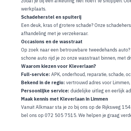
zodat je bij een afkeuring niet hoeft te shoppen. Oo
werkplaats
.
Schadeherstel en spuiterij
Een deuk, kras of grotere schade? Onze
schadehers
afhandeling met je verzekeraar.
Occasions en de wasstraat
Op zoek naar een betrouwbare tweedehands auto?
schone auto rijd je zo onze
wasstraat
binnen, met d
Waarom kiezen voor Kleverlaan?
Full-service:
APK, onderhoud, reparatie, schade, o
Bekend in de regio:
vertrouwd adres voor Limmen, 
Persoonlijke service:
duidelijke uitleg en eerlijk ad
Maak kennis met Kleverlaan in Limmen
Vanuit Alkmaar sta je zo bij ons op de Rijksweg 15
bel ons op 072 505 7515. We helpen je graag verde