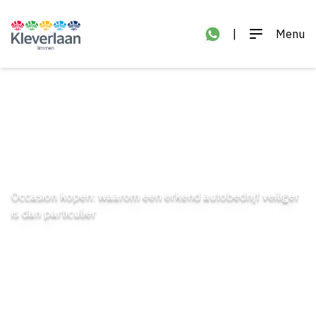
|
Menu
Occasion kopen: waarom een erkend autobedrijf veiliger
is dan particulier