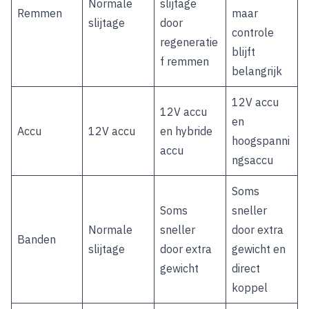
Normale
slijtage
Remmen
maar
slijtage
door
controle
regeneratie
blijft
f remmen
belangrijk
12V accu
12V accu
en
Accu
12V accu
en hybride
hoogspanni
accu
ngsaccu
Soms
Soms
sneller
Normale
sneller
door extra
Banden
slijtage
door extra
gewicht en
gewicht
direct
koppel