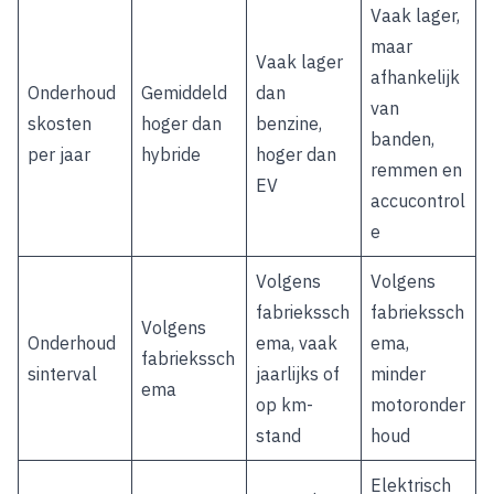
Vaak lager,
maar
Vaak lager
afhankelijk
Onderhoud
Gemiddeld
dan
van
skosten
hoger dan
benzine,
banden,
per jaar
hybride
hoger dan
remmen en
EV
accucontrol
e
Volgens
Volgens
fabriekssch
fabriekssch
Volgens
Onderhoud
ema, vaak
ema,
fabriekssch
sinterval
jaarlijks of
minder
ema
op km-
motoronder
stand
houd
Elektrisch