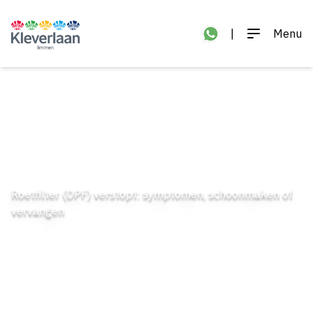
|
Menu
Roetfilter (DPF) verstopt: symptomen, schoonmaken of
vervangen