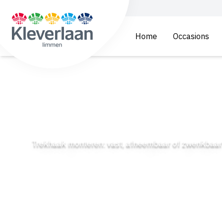
Home
Occasions
Trekhaak monteren: vast, afneembaar of zwenkbaar