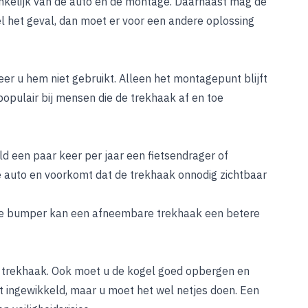
nkelijk van de auto en de montage. Daarnaast mag de
l het geval, dan moet er voor een andere oplossing
r u hem niet gebruikt. Alleen het montagepunt blijft
opulair bij mensen die de trekhaak af en toe
ld een paar keer per jaar een fietsendrager of
e auto en voorkomt dat de trekhaak onnodig zichtbaar
eve bumper kan een afneembare trekhaak een betere
 trekhaak. Ook moet u de kogel goed opbergen en
et ingewikkeld, maar u moet het wel netjes doen. Een